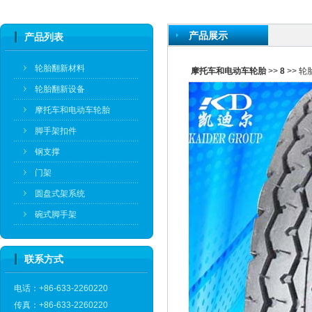
产品展示
产品列表
轮胎翻新材料
摩托车和电动车轮胎
>>
8
>> 轮
轮胎翻新设备
摩托车和电动车轮胎
脚手架扣件
钢支撑
门架
圆盘式架系统
碗式脚手架
联系方式
电话：+86-633-2260220
传真：+86-633-2260220