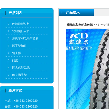
产品展示
产品列表
轮胎翻新材料
摩托车和电动车轮胎
>>
8
>> 轮
轮胎翻新设备
摩托车和电动车轮胎
脚手架扣件
钢支撑
门架
圆盘式架系统
碗式脚手架
联系方式
电话：+86-633-2260220
传真：+86-633-2260220